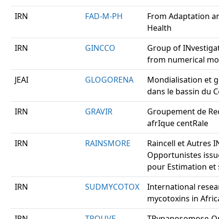
IRN
FAD-M-PH
From Adaptation a
Health
IRN
GINCCO
Group of INvestiga
from numerical mo
JEAI
GLOGORENA
Mondialisation et 
dans le bassin du 
IRN
GRAVIR
Groupement de Rec
afrIque centRale
IRN
RAINSMORE
Raincell et Autres 
Opportunistes issu
pour Estimation et 
IRN
SUDMYCOTOX
International rese
mycotoxins in Afric
IRN
TROUVE
TRypanosomose-Onc