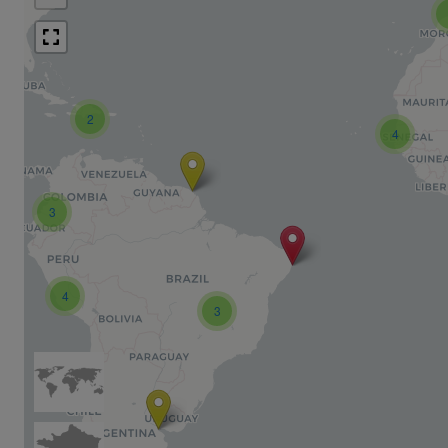
2
4
3
4
3