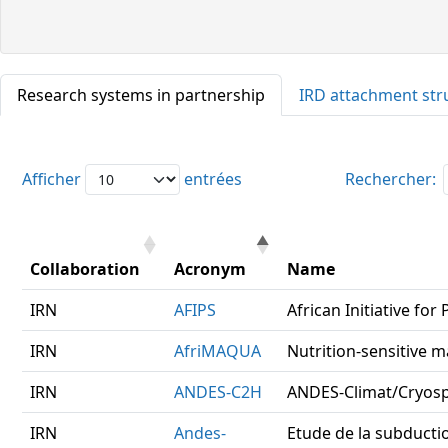
Research systems in partnership
IRD attachment str
Afficher
entrées
Rechercher:
Collaboration
Acronym
Name
IRN
AFIPS
African Initiative fo
IRN
AfriMAQUA
Nutrition-sensitive m
IRN
ANDES-C2H
ANDES-Climat/Cryos
IRN
Andes-
Etude de la subducti