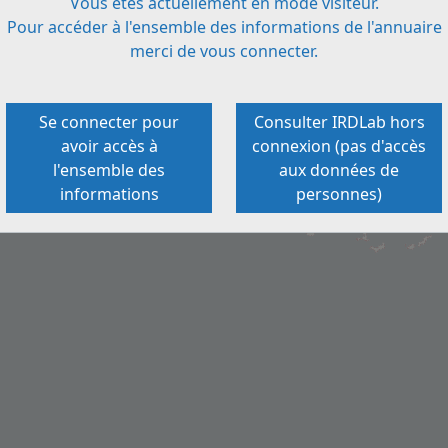
Vous êtes actuellement en mode visiteur.
Pour accéder à l'ensemble des informations de l'annuaire
×
merci de vous connecter.
DPT SOCIETE ET SANTE
DEPARTEMENT SOCIETE ET SANTE
44 BOULEVARD DE DUNKERQUE
CS 90009
Se connecter pour
Consulter IRDLab hors
13572 MARSEILLE CEDEX 02
avoir accès à
connexion (pas d'accès
l'ensemble des
aux données de
33
informations
personnes)